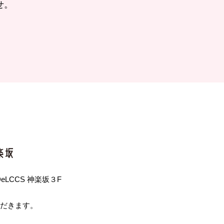
せ。
 DeLCCS 神楽坂３F
ただきます。