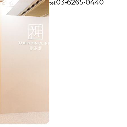
03-6265-0440
tel.