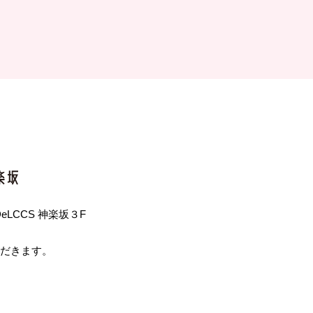
 DeLCCS 神楽坂３F
ただきます。